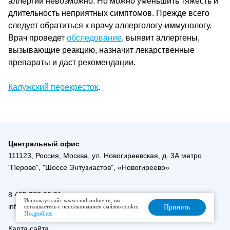
аллергии невозможно. Но можно уменьшить тяжесть и
длительность неприятных симптомов. Прежде всего
следует обратиться к врачу аллергологу-иммунологу.
Врач проведет
обследование
, выявит аллергены,
вызывающие реакцию, назначит лекарственные
препараты и даст рекомендации.
Калужский перекресток
.
Центральный офис
111123, Россия, Москва, ул. Новогиреевская, д. 3А метро
"Перово", "Шоссе Энтузиастов", «Новогиреево»
8 495 788 00 01
Используя сайт www.cmd-online.ru, вы
info@cmd-online.ru
соглашаетесь с использованием файлов cookie.
Принять
Подробнее
Карта сайта