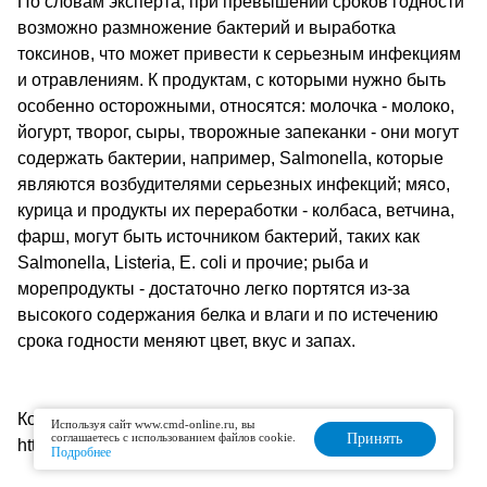
По словам эксперта, при превышении сроков годности
возможно размножение бактерий и выработка
токсинов, что может привести к серьезным инфекциям
и отравлениям. К продуктам, с которыми нужно быть
особенно осторожными, относятся: молочка - молоко,
йогурт, творог, сыры, творожные запеканки - они могут
содержать бактерии, например, Salmonella, которые
являются возбудителями серьезных инфекций; мясо,
курица и продукты их переработки - колбаса, ветчина,
фарш, могут быть источником бактерий, таких как
Salmonella, Listeria, E. coli и прочие; рыба и
морепродукты - достаточно легко портятся из-за
высокого содержания белка и влаги и по истечению
срока годности меняют цвет, вкус и запах.
Комсомольская правда.ru:
Используя сайт www.cmd-online.ru, вы
соглашаетесь с использованием файлов cookie.
Принять
https://www.kp.ru/daily/27556.5/4880804/
Подробнее