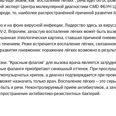
ы ещё знаем, как "воспаление лёгких"; речь идет об остром
ущий эксперт Центра молекулярной диагностики CMD ФБУН
роде, то, наиболее распространённой причиной развития бо
но и на фоне вирусной инфекции. Лидерство здесь за виру
-2. Впрочем, зачастую воспаление лёгких может быть вызв
ешанная этиологическая картина, ставшая причиной пневмо
течением. Реже встречается воспаление лёгких, связанное
развития пневмонии: поражение лёгких возможно в результ
езни. "Красным флагом" для вызова врача является затруд
евые фаланги приобретают синюшный оттенок. При прослуши
копузырчатых хрипов, а диагноз подтверждается при прове
ожет назначить только врач. Воспаление лёгких – это серь
 быть и речи. Неконтролируемый приём антибиотиков, а зач
пространения антибиотико-резистентных бактерий.