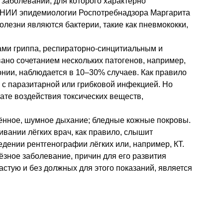
 заболевании, для которого характерно
 ЦНИИ эпидемиологии Роспотребнадзора Маргарита
лезни являются бактерии, такие как пневмококки,
сами гриппа, респираторно-синцитиальным и
ано сочетанием нескольких патогенов, например,
нии, наблюдается в 10–30% случаев. Как правило
 с паразитарной или грибковой инфекцией. Но
ате воздействия токсических веществ,
нённое, шумное дыхание; бледные кожные покровы.
вании лёгких врач, как правило, слышит
дении рентгенографии лёгких или, например, КТ.
ёзное заболевание, причин для его развития
астую и без должных для этого показаний, является