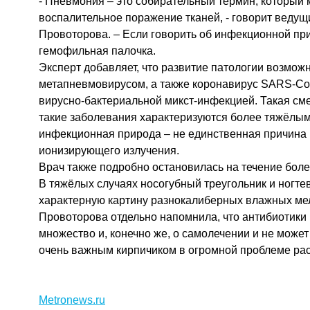
- Пневмония – это собирательный термин, который м
воспалительное поражение тканей, - говорит вед
Провоторова. – Если говорить об инфекционной при
гемофильная палочка.
Эксперт добавляет, что развитие патологии возмож
метапневмовирусом, а также коронавирус SARS-CoV
вирусно-бактериальной микст-инфекцией. Такая см
такие заболевания характеризуются более тяжёлым 
инфекционная природа – не единственная причина 
ионизирующего излучения.
Врач также подробно остановилась на течение бол
В тяжёлых случаях носогубный треугольник и ногт
характерную картину разнокалиберных влажных мел
Провоторова отдельно напомнила, что антибиотики м
множество и, конечно же, о самолечении и не может
очень важным кирпичиком в огромной проблеме рас
Metronews.ru