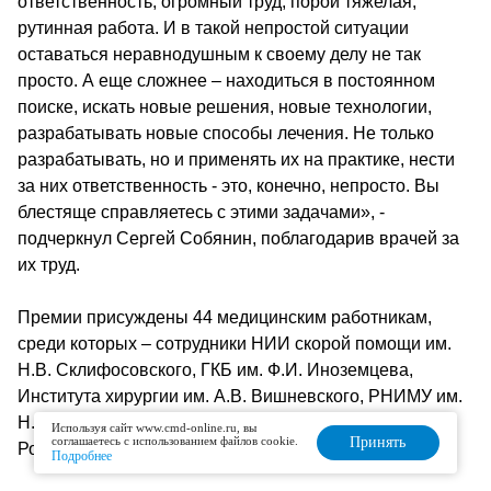
ответственность, огромный труд, порой тяжелая,
рутинная работа. И в такой непростой ситуации
оставаться неравнодушным к своему делу не так
просто. А еще сложнее – находиться в постоянном
поиске, искать новые решения, новые технологии,
разрабатывать новые способы лечения. Не только
разрабатывать, но и применять их на практике, нести
за них ответственность - это, конечно, непросто. Вы
блестяще справляетесь с этими задачами», -
подчеркнул Сергей Собянин, поблагодарив врачей за
их труд.
Премии присуждены 44 медицинским работникам,
среди которых – сотрудники НИИ скорой помощи им.
Н.В. Склифосовского, ГКБ им. Ф.И. Иноземцева,
Института хирургии им. А.В. Вишневского, РНИМУ им.
Н.И. Пирогова, ЦНИИ эпидемиологии
Используя сайт www.cmd-online.ru, вы
соглашаетесь с использованием файлов cookie.
Принять
Роспотребнадзора и многие другие.
Подробнее