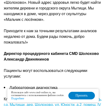
«Шолохово». Новый адрес здоровья легко будет найти
жителям деревни и городского округа Мытищи. Мы
находимся в доме, через дорогу от скульптуры
«Мальчик с лосёнком».
Приходите к нам за точными результатами анализов
недалеко от дома. Будем рады помочь, добро
пожаловать!»
Директор процедурного кабинета CMD Шолохово
Александр Двинянинов
Пациенты могут воспользоваться следующими
услугами:
Лабораторная диагностика
Используя сайт www.cmd-online.ru, вы
соглашаетесь с использованием файлов cookie.
Принять
Подробнее
Клиника располагается по адресу:
Московская область,
г.о. Мытищи, дер. Шолохово, ул. Юности, д.2, помещ. IV