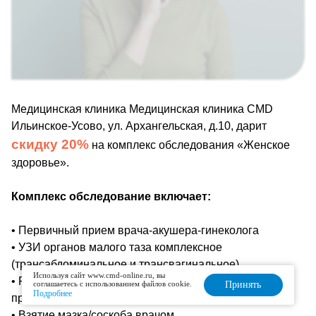
Медицинская клиника Медицинская клиника CMD
Ильинское-Усово, ул. Архангельская, д.10, дарит
скидку 20%
на комплекс обследования «Женское
здоровье».
Комплекс обследование включает:
• Первичный прием врача-акушера-гинеколога
• УЗИ органов малого таза комплексное
(трансабдоминальное и трансвагинальное)
Используя сайт www.cmd-online.ru, вы
• Расширенная кольпоскопия с проведением йодной
соглашаетесь с использованием файлов cookie.
Принять
Подробнее
пробы (тест Шиллера)
• Взятие мазка/соскоба врачом