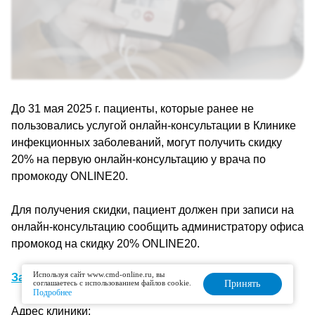
До 31 мая 2025 г. пациенты, которые ранее не
пользовались услугой онлайн-консультации в Клинике
инфекционных заболеваний, могут получить скидку
20% на первую онлайн-консультацию у врача по
промокоду ONLINE20.
Для получения скидки, пациент должен при записи на
онлайн-консультацию сообщить администратору офиса
промокод на скидку 20% ONLINE20.
Используя сайт www.cmd-online.ru, вы
Записаться на онлайн-консультацию
соглашаетесь с использованием файлов cookie.
Принять
Подробнее
Адрес клиники: