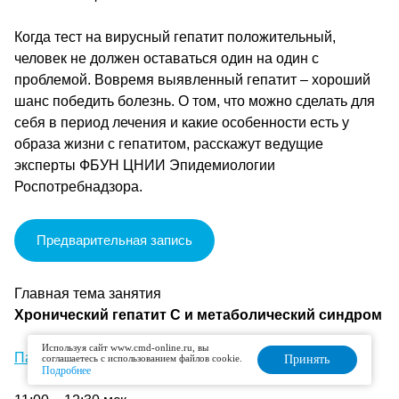
Когда тест на вирусный гепатит положительный,
человек не должен оставаться один на один с
проблемой. Вовремя выявленный гепатит – хороший
шанс победить болезнь. О том, что можно сделать для
себя в период лечения и какие особенности есть у
образа жизни с гепатитом, расскажут ведущие
эксперты ФБУН ЦНИИ Эпидемиологии
Роспотребнадзора.
Предварительная запись
Главная тема занятия
Хронический гепатит С и метаболический синдром
Используя сайт www.cmd-online.ru, вы
Памятка для пациента
соглашаетесь с использованием файлов cookie.
Принять
Подробнее