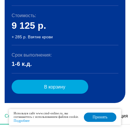
Стоимость:
9 125
р.
+ 285 р. Взятие крови
Срок выполнения:
1-6 к.д.
В корзину
Используя сайт www.cmd-online.ru, вы
Состав
Описание
Подготовка
Интерпретация
соглашаетесь с использованием файлов cookie.
Принять
Подробнее