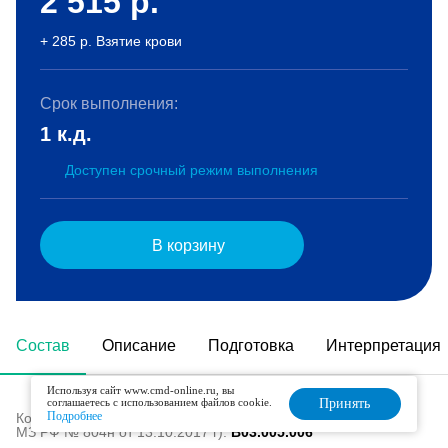
2 515
р.
+ 285 р. Взятие крови
Срок выполнения:
1 к.д.
Доступен срочный режим выполнения
В корзину
Состав
Описание
Подготовка
Интерпретация
Используя сайт www.cmd-online.ru, вы
соглашаетесь с использованием файлов cookie.
Принять
Подробнее
Код в номенклатуре медицинских услуг (Приказ
МЗ РФ № 804н от 13.10.2017 г):
B03.005.006