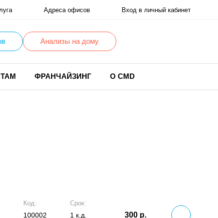
луга
Адреса офисов
Вход в личный кабинет
ов
Анализы на дому
НТАМ
ФРАНЧАЙЗИНГ
О CMD
Код:
Срок:
300 р.
100002
1 к.д.