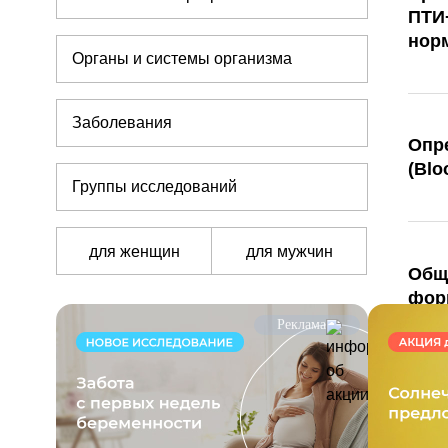
ПТИ
нор
Органы и системы организма
Заболевания
Опр
(Blo
Группы исследований
для женщин
для мужчин
Общи
форм
пато
Реклама
Общи