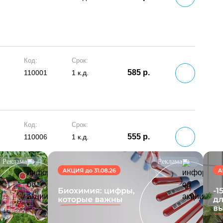
Код:
Срок:
585 р.
110001
1 к.д.
Код:
Срок:
555 р.
110006
1 к.д.
Реклама
Реклама
Код:
Срок:
а
335 р.
110101
1 к.д.