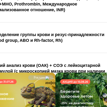
+МНО, Prothrombin, Международное
мализованное отношение, INR)
еделение группы крови и резус-принадлежности
od group, ABO и Rh-factor, Rh)
й анализ крови (ОАК) + СОЭ с лейкоцитарной
улой (с микроскопией мазка крови при наличии
логических сдвигов), венозная кровь
Реклама
й анализ мочи (Urine test) с микроскопией осадк