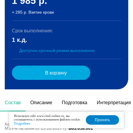
1 985
р.
+ 285 р. Взятие крови
Срок выполнения:
1 к.д.
Доступен срочный режим выполнения
В корзину
Состав
Описание
Подготовка
Интерпретация
Используя сайт www.cmd-online.ru, вы
соглашаетесь с использованием файлов cookie.
Принять
Подробнее
Код в номенклатуре медицинских услуг (Приказ
МЗ РФ № 804н от 13.10.2017 г):
B03.058.001