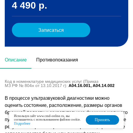
4 490
р.
Записаться
Описание
Противопоказания
Код в номенклатуре медицинских услуг (Приказ
МЗ РФ № 804н от 13.10.2017 г):
A04.16.001, A04.14.002
В процессе ультразвуковой диагностики можно
оценить состояние, расположение, размеры органов
брюшной полости и сократительную функцию желчного
Используя сайт www.cmd-online.ru, вы
пузыря. Диагностика позволяет получить достоверные
соглашаетесь с использованием файлов cookie.
Принять
Подробнее
результаты в режиме реального времени, при этом не