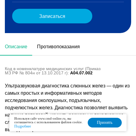
Записаться
Описание
Противопоказания
Код в номенклатуре медицинских услуг (Приказ
МЗ РФ № 804н от 13.10.2017 г):
A04.07.002
Ультразвуковая диагностика слюнных желез — один из
самых простых и информативных методов
исследования околоушных, подъязычных,
подчелюстных желез. Диагностика позволяет выявить
наличие патологий, изучить размеры и локализацию
Используя сайт www.cmd-online.ru, вы
слюнных желез, состояние кровоснабжения и
соглашаетесь с использованием файлов cookie.
Принять
Подробнее
выводных протоков.