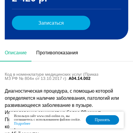
Записаться
Описание
Противопоказания
Код в номенклатуре медицинских услуг (Приказ
МЗ РФ № 804н от 13.10.2017 г):
A04.14.002
Диагностическая процедура, с помощью которой
определяется наличие заболевания, патологий или
развивающееся заболевание в пузыре.
Исследование занимает не более 90 минут.
Используя сайт www.cmd-online.ru, вы
После приема желчегонного продукта выполняются
соглашаетесь с использованием файлов cookie.
Принять
Подробнее
контрольные УЗИ на: