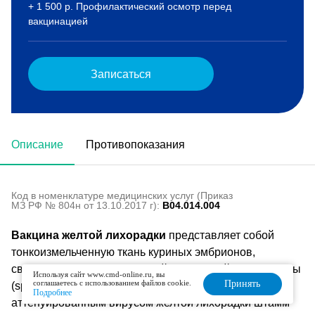
+ 1 500 р. Профилактический осмотр перед
вакцинацией
Записаться
Описание
Противопоказания
Код в номенклатуре медицинских услуг (Приказ
МЗ РФ № 804н от 13.10.2017 г):
B04.014.004
Вакцина желтой лихорадки
представляет собой
тонкоизмельченную ткань куриных эмбрионов,
свободных от специфической патогенной микрофлоры
Используя сайт www.cmd-online.ru, вы
соглашаетесь с использованием файлов cookie.
Принять
(specific pathogen free‑SPF), зараженных
Подробнее
аттенуированным вирусом желтой лихорадки штамм