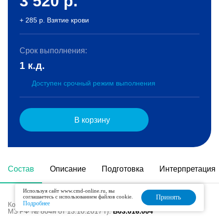
3 520
р.
+ 285 р. Взятие крови
Срок выполнения:
1 к.д.
Доступен срочный режим выполнения
В корзину
Состав
Описание
Подготовка
Интерпретация
Используя сайт www.cmd-online.ru, вы
соглашаетесь с использованием файлов cookie.
Принять
Подробнее
Код в номенклатуре медицинских услуг (Приказ
МЗ РФ № 804н от 13.10.2017 г):
B03.016.004