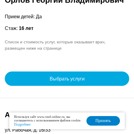
Орлов Георгий Владимирович
Прием детей: Да
Стаж:
16 лет
Список и стоимость услуг, которые оказывает врач,
размещен ниже на странице
Выбрать услуги
Адрес и расписание
Используя сайт www.cmd-online.ru, вы
соглашаетесь с использованием файлов cookie.
Принять
Подробнее
ул. Рабочая, д. 16/33